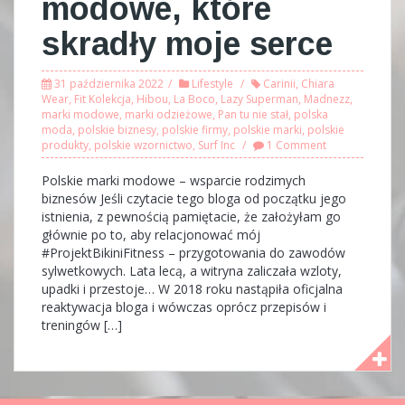
modowe, które
skradły moje serce
31 października 2022
Lifestyle
Carinii
,
Chiara
Wear
,
Fit Kolekcja
,
Hibou
,
La Boco
,
Lazy Superman
,
Madnezz
,
marki modowe
,
marki odzieżowe
,
Pan tu nie stał
,
polska
moda
,
polskie biznesy
,
polskie firmy
,
polskie marki
,
polskie
produkty
,
polskie wzornictwo
,
Surf Inc
1 Comment
Polskie marki modowe – wsparcie rodzimych
biznesów Jeśli czytacie tego bloga od początku jego
istnienia, z pewnością pamiętacie, że założyłam go
głównie po to, aby relacjonować mój
#ProjektBikiniFitness – przygotowania do zawodów
sylwetkowych. Lata lecą, a witryna zaliczała wzloty,
upadki i przestoje… W 2018 roku nastąpiła oficjalna
reaktywacja bloga i wówczas oprócz przepisów i
treningów […]